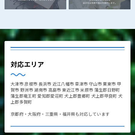
対応エリア
大津市 彦根市 長浜市 近江八幡市 草津市 守山市 栗東市 甲
賀市 野洲市 湖南市 高島市 東近江市 米原市 蒲生郡日野町
蒲生郡竜王町 愛知郡愛荘町 犬上郡豊郷町 犬上郡甲良町 犬
上郡多賀町
京都府・大阪府・三重県・福井県も対応しています