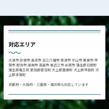
対応エリア
大津市 彦根市 長浜市 近江八幡市 草津市 守山市 栗東市 甲
賀市 野洲市 湖南市 高島市 東近江市 米原市 蒲生郡日野町
蒲生郡竜王町 愛知郡愛荘町 犬上郡豊郷町 犬上郡甲良町 犬
上郡多賀町
京都府・大阪府・三重県・福井県も対応しています