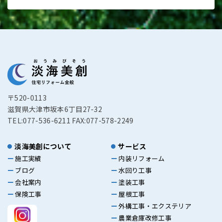
〒520-0113
滋賀県大津市坂本6丁目27-32
TEL:077-536-6211 FAX:077-578-2249
淡海美創について
サービス
施工実績
内装リフォーム
ブログ
水回り工事
会社案内
塗装工事
保険工事
屋根工事
外構工事・エクステリア
農業倉庫改修工事