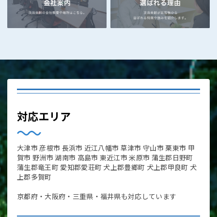
対応エリア
大津市 彦根市 長浜市 近江八幡市 草津市 守山市 栗東市 甲
賀市 野洲市 湖南市 高島市 東近江市 米原市 蒲生郡日野町
蒲生郡竜王町 愛知郡愛荘町 犬上郡豊郷町 犬上郡甲良町 犬
上郡多賀町
京都府・大阪府・三重県・福井県も対応しています